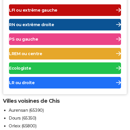
LFI ou extrême gauche
RN ou extrême droite
PS ou gauche
LREM ou centre
Ecologiste
LR ou droite
Villes voisines de Chis
Aurensan (65390)
Dours (65350)
Orleix (65800)