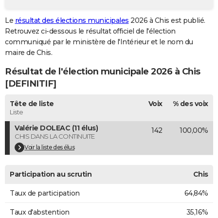
City break
Voyage de noces
Climat
Destinations
Voyage nature
Forum
+
PHOTO
Le
résultat des élections municipales
2026 à Chis est publié.
Retrouvez ci-dessous le résultat officiel de l'élection
GUIDES D'ACHAT
communiqué par le ministère de l'Intérieur et le nom du
BONS PLANS
maire de Chis.
Résultat de l'élection municipale 2026 à Chis
CARTE DE VOEUX
[DEFINITIF]
Carte Bonne année
Carte Pâques
Carte de Noël
Carte Saint-Valentin
Carte d'anniversaire
DICTIONNAIRE
Tête de liste
Voix
% des voix
Biographies
Expressions
Dictionnaire
Citations
Proverbes
PROGRAMME TV
Liste
Valérie DOLEAC (11 élus)
142
100,00%
COPAINS D'AVANT
CHIS DANS LA CONTINUITE
Se connecter
Collèges
Universités
Service militaire
S'inscrire
Lycées
Primaires
Entreprises
Avis de recherche
Voir la liste des élus
AVIS DE DÉCÈS
FORUM
Participation au scrutin
Chis
Lifestyle
Sport
Television
Cinema
Bricolage
Culture
Auto
Voyage
Taux de participation
64,84%
Taux d'abstention
35,16%