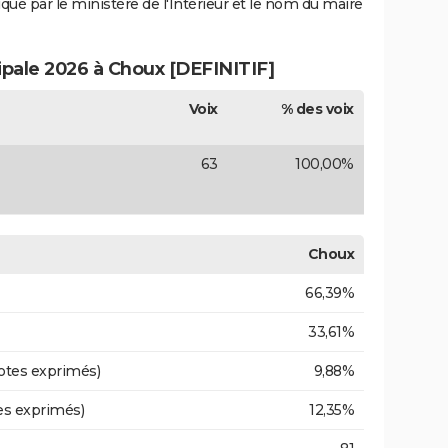
iqué par le ministère de l'Intérieur et le nom du maire
ipale 2026 à Choux [DEFINITIF]
Voix
% des voix
63
100,00%
Choux
66,39%
33,61%
otes exprimés)
9,88%
es exprimés)
12,35%