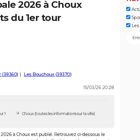
pale 2026 à Choux
Actu
ts du 1er tour
Spo
Les 
z (39360)
Les Bouchoux (39370)
15/03/26 20:28
ur 1
Choux
(toutes les informations sur la ville)
2026 à Choux est publié. Retrouvez ci-dessous le