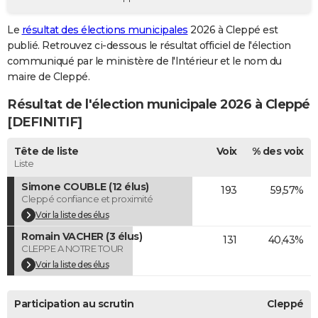
City break
Voyage de noces
Climat
Destinations
Voyage nature
Forum
+
PHOTO
Le
résultat des élections municipales
2026 à Cleppé est
publié. Retrouvez ci-dessous le résultat officiel de l'élection
GUIDES D'ACHAT
communiqué par le ministère de l'Intérieur et le nom du
BONS PLANS
maire de Cleppé.
Résultat de l'élection municipale 2026 à Cleppé
CARTE DE VOEUX
[DEFINITIF]
Carte Bonne année
Carte Pâques
Carte de Noël
Carte Saint-Valentin
Carte d'anniversaire
DICTIONNAIRE
Tête de liste
Voix
% des voix
Biographies
Expressions
Dictionnaire
Citations
Proverbes
PROGRAMME TV
Liste
Simone COUBLE (12 élus)
193
59,57%
COPAINS D'AVANT
Cleppé confiance et proximité
Se connecter
Collèges
Universités
Service militaire
S'inscrire
Lycées
Primaires
Entreprises
Avis de recherche
Voir la liste des élus
AVIS DE DÉCÈS
Romain VACHER (3 élus)
131
40,43%
FORUM
CLEPPE A NOTRE TOUR
Voir la liste des élus
Lifestyle
Sport
Television
Cinema
Bricolage
Culture
Auto
Voyage
Participation au scrutin
Cleppé