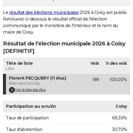
City break
Voyage de noces
Climat
Destinations
Voyage nature
Forum
+
PHOTO
Le
résultat des élections municipales
2026 à Coisy est publié.
Retrouvez ci-dessous le résultat officiel de l'élection
GUIDES D'ACHAT
communiqué par le ministère de l'Intérieur et le nom du
BONS PLANS
maire de Coisy.
Résultat de l'élection municipale 2026 à Coisy
CARTE DE VOEUX
[DEFINITIF]
Carte Bonne année
Carte Pâques
Carte de Noël
Carte Saint-Valentin
Carte d'anniversaire
DICTIONNAIRE
Tête de liste
Voix
% des voix
Biographies
Expressions
Dictionnaire
Citations
Proverbes
PROGRAMME TV
Liste
Florent PECQUERY (11 élus)
189
100,00%
COPAINS D'AVANT
Bien vivre à Coisy
Se connecter
Collèges
Universités
Service militaire
S'inscrire
Lycées
Primaires
Entreprises
Avis de recherche
Voir la liste des élus
AVIS DE DÉCÈS
FORUM
Participation au scrutin
Coisy
Lifestyle
Sport
Television
Cinema
Bricolage
Culture
Auto
Voyage
Taux de participation
69,30%
Taux d'abstention
30,70%