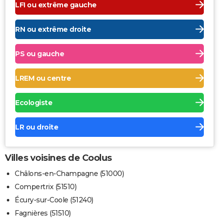
LFI ou extrême gauche
RN ou extrême droite
PS ou gauche
LREM ou centre
Ecologiste
LR ou droite
Villes voisines de Coolus
Châlons-en-Champagne (51000)
Compertrix (51510)
Écury-sur-Coole (51240)
Fagnières (51510)