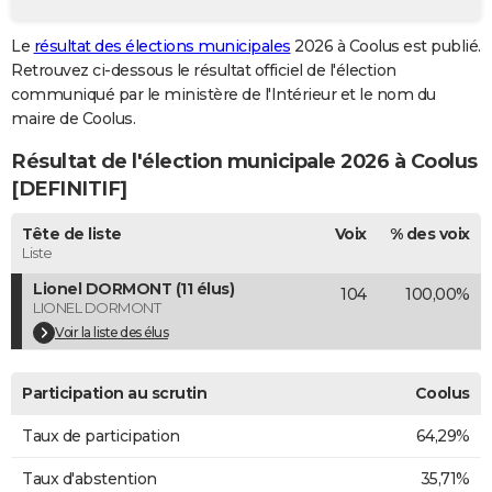
City break
Voyage de noces
Climat
Destinations
Voyage nature
Forum
+
PHOTO
Le
résultat des élections municipales
2026 à Coolus est publié.
Retrouvez ci-dessous le résultat officiel de l'élection
GUIDES D'ACHAT
communiqué par le ministère de l'Intérieur et le nom du
BONS PLANS
maire de Coolus.
Résultat de l'élection municipale 2026 à Coolus
CARTE DE VOEUX
[DEFINITIF]
Carte Bonne année
Carte Pâques
Carte de Noël
Carte Saint-Valentin
Carte d'anniversaire
DICTIONNAIRE
Tête de liste
Voix
% des voix
Biographies
Expressions
Dictionnaire
Citations
Proverbes
PROGRAMME TV
Liste
Lionel DORMONT (11 élus)
104
100,00%
COPAINS D'AVANT
LIONEL DORMONT
Se connecter
Collèges
Universités
Service militaire
S'inscrire
Lycées
Primaires
Entreprises
Avis de recherche
Voir la liste des élus
AVIS DE DÉCÈS
FORUM
Participation au scrutin
Coolus
Lifestyle
Sport
Television
Cinema
Bricolage
Culture
Auto
Voyage
Taux de participation
64,29%
Taux d'abstention
35,71%