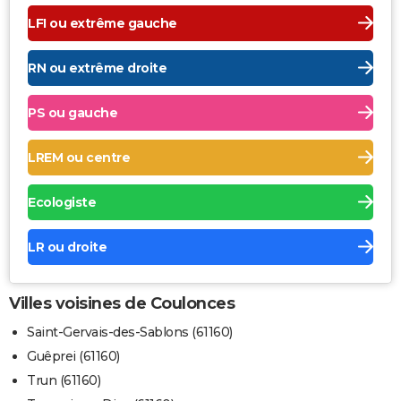
LFI ou extrême gauche
RN ou extrême droite
PS ou gauche
LREM ou centre
Ecologiste
LR ou droite
Villes voisines de Coulonces
Saint-Gervais-des-Sablons (61160)
Guêprei (61160)
Trun (61160)