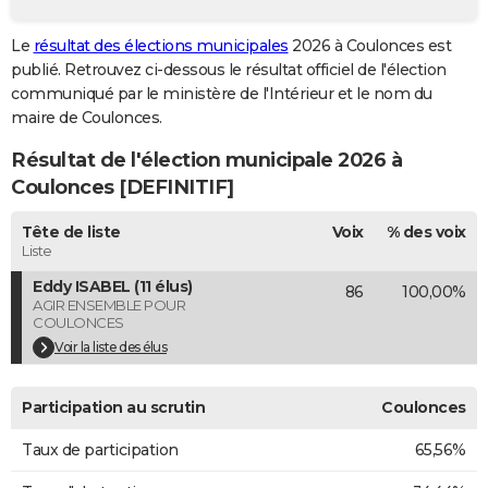
City break
Voyage de noces
Climat
Destinations
Voyage nature
Forum
+
PHOTO
Le
résultat des élections municipales
2026 à Coulonces est
publié. Retrouvez ci-dessous le résultat officiel de l'élection
GUIDES D'ACHAT
communiqué par le ministère de l'Intérieur et le nom du
BONS PLANS
maire de Coulonces.
Résultat de l'élection municipale 2026 à
CARTE DE VOEUX
Coulonces [DEFINITIF]
Carte Bonne année
Carte Pâques
Carte de Noël
Carte Saint-Valentin
Carte d'anniversaire
DICTIONNAIRE
Tête de liste
Voix
% des voix
Biographies
Expressions
Dictionnaire
Citations
Proverbes
PROGRAMME TV
Liste
Eddy ISABEL (11 élus)
86
100,00%
COPAINS D'AVANT
AGIR ENSEMBLE POUR
COULONCES
Se connecter
Collèges
Universités
Service militaire
S'inscrire
Lycées
Primaires
Entreprises
Avis de recherche
AVIS DE DÉCÈS
Voir la liste des élus
FORUM
Participation au scrutin
Coulonces
Lifestyle
Sport
Television
Cinema
Bricolage
Culture
Auto
Voyage
Taux de participation
65,56%