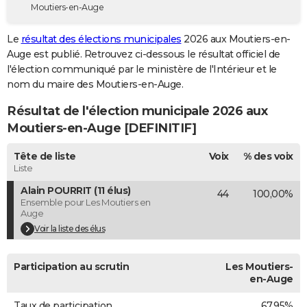
Moutiers-en-Auge
City break
Voyage de noces
Climat
Destinations
Voyage nature
Forum
+
PHOTO
Le
résultat des élections municipales
2026 aux Moutiers-en-
GUIDES D'ACHAT
Auge est publié. Retrouvez ci-dessous le résultat officiel de
l'élection communiqué par le ministère de l'Intérieur et le
BONS PLANS
nom du maire des Moutiers-en-Auge.
CARTE DE VOEUX
Résultat de l'élection municipale 2026 aux
Carte Bonne année
Carte Pâques
Carte de Noël
Carte Saint-Valentin
Carte d'anniversaire
Moutiers-en-Auge [DEFINITIF]
DICTIONNAIRE
Biographies
Expressions
Dictionnaire
Citations
Proverbes
Tête de liste
Voix
% des voix
PROGRAMME TV
Liste
COPAINS D'AVANT
Alain POURRIT (11 élus)
44
100,00%
Ensemble pour Les Moutiers en
Se connecter
Collèges
Universités
Service militaire
S'inscrire
Lycées
Primaires
Entreprises
Avis de recherche
AVIS DE DÉCÈS
Auge
Voir la liste des élus
FORUM
Lifestyle
Sport
Television
Cinema
Bricolage
Culture
Auto
Voyage
Participation au scrutin
Les Moutiers-
en-Auge
Taux de participation
67,95%