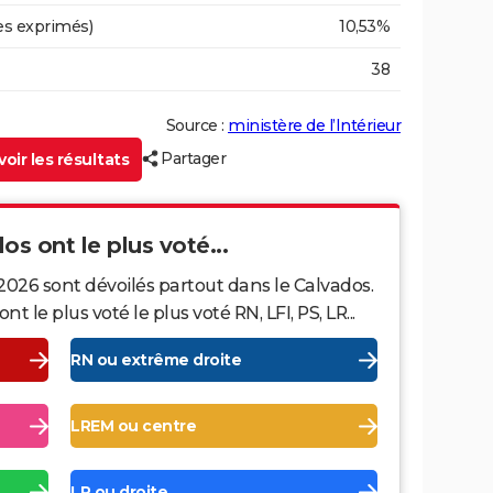
es exprimés)
10,53%
38
Source :
ministère de l’Intérieur
Partager
oir les résultats
os ont le plus voté...
2026 sont dévoilés partout dans le Calvados.
le plus voté le plus voté RN, LFI, PS, LR...
RN ou extrême droite
LREM ou centre
LR ou droite