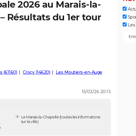
ale 2026 au Marais-la-
Actu
– Résultats du 1er tour
Spo
Les 
s (61160)
Crocy (14620)
Les Moutiers-en-Auge
15/03/26 20:13
Le Marais-la-Chapelle
(toutes les informations
sur la ville)
e