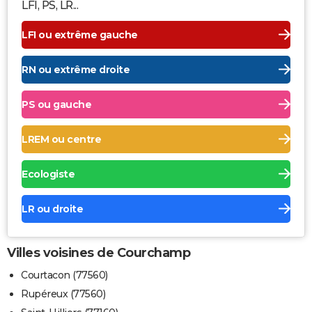
LFI, PS, LR...
LFI ou extrême gauche
RN ou extrême droite
PS ou gauche
LREM ou centre
Ecologiste
LR ou droite
Villes voisines de Courchamp
Courtacon (77560)
Rupéreux (77560)