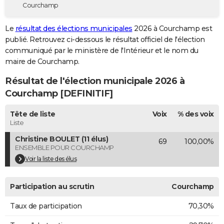
Courchamp
City break
Voyage de noces
Climat
Destinations
Voyage nature
Forum
+
PHOTO
Le
résultat des élections municipales
2026 à Courchamp est
GUIDES D'ACHAT
publié. Retrouvez ci-dessous le résultat officiel de l'élection
communiqué par le ministère de l'Intérieur et le nom du
BONS PLANS
maire de Courchamp.
CARTE DE VOEUX
Résultat de l'élection municipale 2026 à
Carte Bonne année
Carte Pâques
Carte de Noël
Carte Saint-Valentin
Carte d'anniversaire
Courchamp [DEFINITIF]
DICTIONNAIRE
Biographies
Expressions
Dictionnaire
Citations
Proverbes
Tête de liste
Voix
% des voix
PROGRAMME TV
Liste
COPAINS D'AVANT
Christine BOULET (11 élus)
69
100,00%
ENSEMBLE POUR COURCHAMP
Se connecter
Collèges
Universités
Service militaire
S'inscrire
Lycées
Primaires
Entreprises
Avis de recherche
AVIS DE DÉCÈS
Voir la liste des élus
FORUM
Participation au scrutin
Courchamp
Lifestyle
Sport
Television
Cinema
Bricolage
Culture
Auto
Voyage
Taux de participation
70,30%