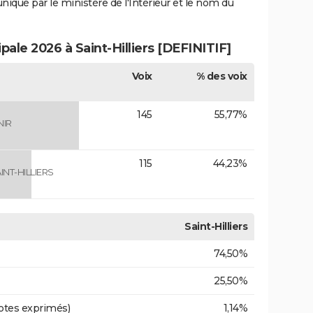
uniqué par le ministère de l'Intérieur et le nom du
pale 2026 à Saint-Hilliers [DEFINITIF]
Voix
% des voix
145
55,77%
NIR
115
44,23%
NT-HILLIERS
Saint-Hilliers
74,50%
25,50%
otes exprimés)
1,14%