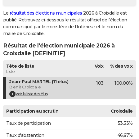
City break
Voyage de noces
Climat
Destinations
Voyage nature
Forum
+
PHOTO
Le
résultat des élections municipales
2026 à Croixdalle est
publié. Retrouvez ci-dessous le résultat officiel de l'élection
GUIDES D'ACHAT
communiqué par le ministère de l'Intérieur et le nom du
BONS PLANS
maire de Croixdalle.
Résultat de l'élection municipale 2026 à
CARTE DE VOEUX
Croixdalle [DEFINITIF]
Carte Bonne année
Carte Pâques
Carte de Noël
Carte Saint-Valentin
Carte d'anniversaire
DICTIONNAIRE
Tête de liste
Voix
% des voix
Biographies
Expressions
Dictionnaire
Citations
Proverbes
PROGRAMME TV
Liste
Jean-Paul MARTEL (11 élus)
103
100,00%
COPAINS D'AVANT
Bien à Croixdalle
Se connecter
Collèges
Universités
Service militaire
S'inscrire
Lycées
Primaires
Entreprises
Avis de recherche
Voir la liste des élus
AVIS DE DÉCÈS
FORUM
Participation au scrutin
Croixdalle
Lifestyle
Sport
Television
Cinema
Bricolage
Culture
Auto
Voyage
Taux de participation
53,33%
Taux d'abstention
46,67%