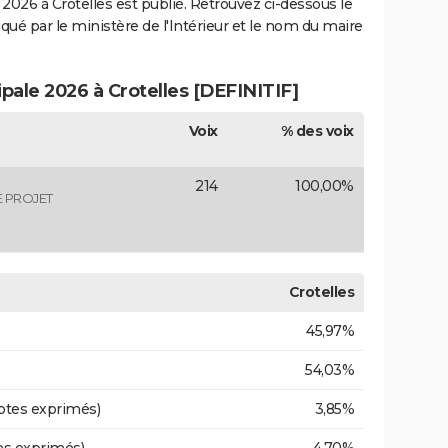
2026 à Crotelles est publié. Retrouvez ci-dessous le
iqué par le ministère de l'Intérieur et le nom du maire
ipale 2026 à Crotelles [DEFINITIF]
Voix
% des voix
214
100,00%
 PROJET
Crotelles
45,97%
54,03%
otes exprimés)
3,85%