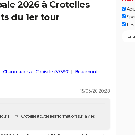
ale 2026 à Crotelles
Actu
ts du 1er tour
Spo
Les 
Chanceaux-sur-Choisille (37390)
Beaumont-
15/03/26 20:28
Tour 1
Crotelles
(toutes les informations sur la ville)