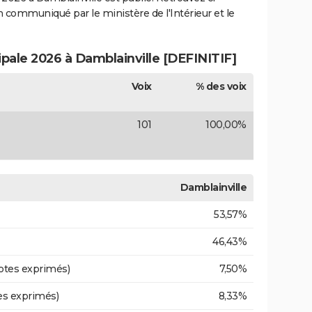
ion communiqué par le ministère de l'Intérieur et le
ipale 2026 à Damblainville [DEFINITIF]
Voix
% des voix
101
100,00%
Damblainville
53,57%
46,43%
otes exprimés)
7,50%
es exprimés)
8,33%