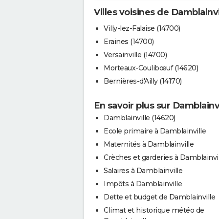
Villes voisines de Damblainvi
Villy-lez-Falaise (14700)
Eraines (14700)
Versainville (14700)
Morteaux-Coulibœuf (14620)
Bernières-d'Ailly (14170)
En savoir plus sur Damblainvi
Damblainville (14620)
Ecole primaire à Damblainville
Maternités à Damblainville
Crèches et garderies à Damblainvi
Salaires à Damblainville
Impôts à Damblainville
Dette et budget de Damblainville
Climat et historique météo de