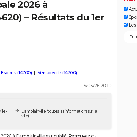
ale 2026 à
Actu
620) – Résultats du 1er
Spo
Les 
Eraines (14700)
Versainville (14700)
15/03/26 20:10
lle -
Damblainville
(toutes les informations sur la
ville)
2026 à Damblainville est publié. Retrouvez ci-