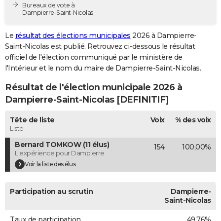
Bureaux de vote à
City break
Voyage de noces
Climat
Destinations
Voyage nature
Forum
+
PHOTO
Dampierre-Saint-Nicolas
GUIDES D'ACHAT
Le
résultat des élections municipales
2026 à Dampierre-
Saint-Nicolas est publié. Retrouvez ci-dessous le résultat
BONS PLANS
officiel de l'élection communiqué par le ministère de
l'Intérieur et le nom du maire de Dampierre-Saint-Nicolas.
CARTE DE VOEUX
Résultat de l'élection municipale 2026 à
Carte Bonne année
Carte Pâques
Carte de Noël
Carte Saint-Valentin
Carte d'anniversaire
DICTIONNAIRE
Dampierre-Saint-Nicolas [DEFINITIF]
Biographies
Expressions
Dictionnaire
Citations
Proverbes
PROGRAMME TV
Tête de liste
Voix
% des voix
Liste
COPAINS D'AVANT
Bernard TOMKOW (11 élus)
154
100,00%
Se connecter
Collèges
Universités
Service militaire
S'inscrire
Lycées
Primaires
Entreprises
Avis de recherche
AVIS DE DÉCÈS
L'expérience pour Dampierre
Voir la liste des élus
FORUM
Lifestyle
Sport
Television
Cinema
Bricolage
Culture
Auto
Voyage
Participation au scrutin
Dampierre-
Saint-Nicolas
Taux de participation
49,76%