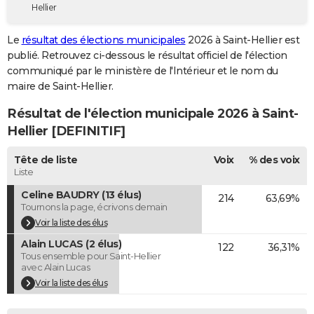
Hellier
City break
Voyage de noces
Climat
Destinations
Voyage nature
Forum
+
PHOTO
Le
résultat des élections municipales
2026 à Saint-Hellier est
GUIDES D'ACHAT
publié. Retrouvez ci-dessous le résultat officiel de l'élection
communiqué par le ministère de l'Intérieur et le nom du
BONS PLANS
maire de Saint-Hellier.
CARTE DE VOEUX
Résultat de l'élection municipale 2026 à Saint-
Carte Bonne année
Carte Pâques
Carte de Noël
Carte Saint-Valentin
Carte d'anniversaire
Hellier [DEFINITIF]
DICTIONNAIRE
Biographies
Expressions
Dictionnaire
Citations
Proverbes
Tête de liste
Voix
% des voix
PROGRAMME TV
Liste
COPAINS D'AVANT
Celine BAUDRY (13 élus)
214
63,69%
Tournons la page, écrivons demain
Se connecter
Collèges
Universités
Service militaire
S'inscrire
Lycées
Primaires
Entreprises
Avis de recherche
AVIS DE DÉCÈS
Voir la liste des élus
Alain LUCAS (2 élus)
FORUM
122
36,31%
Tous ensemble pour Saint-Hellier
avec Alain Lucas
Lifestyle
Sport
Television
Cinema
Bricolage
Culture
Auto
Voyage
Voir la liste des élus