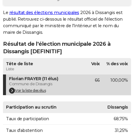
City break
Voyage de noces
Climat
Destinations
Voyage nature
Forum
+
PHOTO
Le
résultat des élections municipales
2026 à Dissangis est
publié. Retrouvez ci-dessous le résultat officiel de l'élection
GUIDES D'ACHAT
communiqué par le ministère de l'Intérieur et le nom du
BONS PLANS
maire de Dissangis.
Résultat de l'élection municipale 2026 à
CARTE DE VOEUX
Dissangis [DEFINITIF]
Carte Bonne année
Carte Pâques
Carte de Noël
Carte Saint-Valentin
Carte d'anniversaire
DICTIONNAIRE
Tête de liste
Voix
% des voix
Biographies
Expressions
Dictionnaire
Citations
Proverbes
PROGRAMME TV
Liste
Florian FRAYER (11 élus)
66
100,00%
COPAINS D'AVANT
Commune de Dissangis
Se connecter
Collèges
Universités
Service militaire
S'inscrire
Lycées
Primaires
Entreprises
Avis de recherche
Voir la liste des élus
AVIS DE DÉCÈS
FORUM
Participation au scrutin
Dissangis
Lifestyle
Sport
Television
Cinema
Bricolage
Culture
Auto
Voyage
Taux de participation
68,75%
Taux d'abstention
31,25%