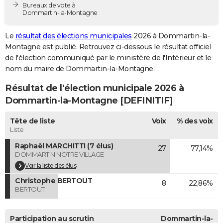
Bureaux de vote à
City break
Voyage de noces
Climat
Destinations
Voyage nature
Forum
+
PHOTO
Dommartin-la-Montagne
GUIDES D'ACHAT
Le
résultat des élections municipales
2026 à Dommartin-la-
Montagne est publié. Retrouvez ci-dessous le résultat officiel
BONS PLANS
de l'élection communiqué par le ministère de l'Intérieur et le
nom du maire de Dommartin-la-Montagne.
CARTE DE VOEUX
Résultat de l'élection municipale 2026 à
Carte Bonne année
Carte Pâques
Carte de Noël
Carte Saint-Valentin
Carte d'anniversaire
DICTIONNAIRE
Dommartin-la-Montagne [DEFINITIF]
Biographies
Expressions
Dictionnaire
Citations
Proverbes
PROGRAMME TV
Tête de liste
Voix
% des voix
Liste
COPAINS D'AVANT
Raphaël MARCHITTI (7 élus)
27
77,14%
Se connecter
Collèges
Universités
Service militaire
S'inscrire
Lycées
Primaires
Entreprises
Avis de recherche
AVIS DE DÉCÈS
DOMMARTIN NOTRE VILLAGE
Voir la liste des élus
FORUM
Christophe BERTOUT
8
22,86%
BERTOUT
Lifestyle
Sport
Television
Cinema
Bricolage
Culture
Auto
Voyage
Participation au scrutin
Dommartin-la-