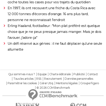
coche toutes les cases pour vos trajets du quotidien
En 1997, ils ont recouvert une friche du Costa Rica avec
12 000 tonnes d'écorces d'orange. 16 ans plus tard,
personne ne reconnaissait l'endroit
Erling Haaland, footballeur : "Mon plat préféré est quelque
chose que je ne peux presque jamais manger. Mais je dois
l'avouer, j'adore ça"
Un défi réservé aux génies : il ne faut déplacer qu'une seule
allumette
Qui sommes-nous ?
Equipe
Charte éditoriale
Publicité
Contact
Tous les articles
RSS
Recrutement
Données personnelles
Paramétrer les cookies
Gérer Utiq
Mentions légales
Groupe Figaro
© 2026 CCM Benchmark