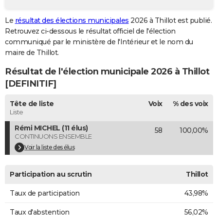
City break
Voyage de noces
Climat
Destinations
Voyage nature
Forum
+
PHOTO
Le
résultat des élections municipales
2026 à Thillot est publié.
Retrouvez ci-dessous le résultat officiel de l'élection
GUIDES D'ACHAT
communiqué par le ministère de l'Intérieur et le nom du
BONS PLANS
maire de Thillot.
Résultat de l'élection municipale 2026 à Thillot
CARTE DE VOEUX
[DEFINITIF]
Carte Bonne année
Carte Pâques
Carte de Noël
Carte Saint-Valentin
Carte d'anniversaire
DICTIONNAIRE
Tête de liste
Voix
% des voix
Biographies
Expressions
Dictionnaire
Citations
Proverbes
PROGRAMME TV
Liste
Rémi MICHEL (11 élus)
58
100,00%
COPAINS D'AVANT
CONTINUONS ENSEMBLE
Se connecter
Collèges
Universités
Service militaire
S'inscrire
Lycées
Primaires
Entreprises
Avis de recherche
Voir la liste des élus
AVIS DE DÉCÈS
FORUM
Participation au scrutin
Thillot
Lifestyle
Sport
Television
Cinema
Bricolage
Culture
Auto
Voyage
Taux de participation
43,98%
Taux d'abstention
56,02%