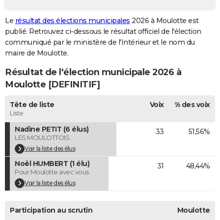
City break
Voyage de noces
Climat
Destinations
Voyage nature
Forum
+
PHOTO
Le
résultat des élections municipales
2026 à Moulotte est
publié. Retrouvez ci-dessous le résultat officiel de l'élection
GUIDES D'ACHAT
communiqué par le ministère de l'Intérieur et le nom du
BONS PLANS
maire de Moulotte.
Résultat de l'élection municipale 2026 à
CARTE DE VOEUX
Moulotte [DEFINITIF]
Carte Bonne année
Carte Pâques
Carte de Noël
Carte Saint-Valentin
Carte d'anniversaire
DICTIONNAIRE
Tête de liste
Voix
% des voix
Biographies
Expressions
Dictionnaire
Citations
Proverbes
PROGRAMME TV
Liste
Nadine PETIT (6 élus)
33
51,56%
COPAINS D'AVANT
LES MOULOTTOIS
Se connecter
Collèges
Universités
Service militaire
S'inscrire
Lycées
Primaires
Entreprises
Avis de recherche
Voir la liste des élus
AVIS DE DÉCÈS
Noël HUMBERT (1 élu)
31
48,44%
FORUM
Pour Moulotte avec vous.
Voir la liste des élus
Lifestyle
Sport
Television
Cinema
Bricolage
Culture
Auto
Voyage
Participation au scrutin
Moulotte