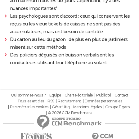
au maximum tous les dix jours. Cependant, il y a des
nuances importantes"
Les psychologues sont d'accord : ceux qui conservent les
reçus ou les vieux tickets de caisses ne sont pas des
accumulateurs, mais ont besoin de contrôle
Du carton au lieu du gazon : de plus en plus de jardiniers
misent sur cette méthode
Des policiers déguisés en buisson verbalisent les
conducteurs utilisant leur téléphone au volant
Qui sommes-nous ?
Equipe
Charte éditoriale
Publicité
Contact
Tous les articles
RSS
Recrutement
Données personnelles
Paramétrer les cookies
Gérer Utiq
Mentions légales
Groupe Figaro
© 2026 CCM Benchmark