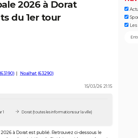
ale 2026 à Dorat
Actu
ts du 1er tour
Spo
Les 
(63190)
Noalhat (63290)
15/03/26 21:15
r 1
Dorat
(toutes les informations sur la ville)
2026 à Dorat est publié. Retrouvez ci-dessous le