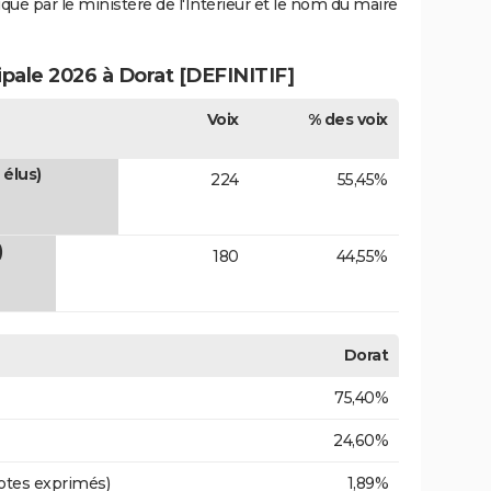
iqué par le ministère de l'Intérieur et le nom du maire
ipale 2026 à Dorat [DEFINITIF]
Voix
% des voix
élus)
224
55,45%
)
180
44,55%
Dorat
75,40%
24,60%
otes exprimés)
1,89%