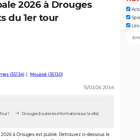
pale 2026 à Drouges
Actu
ts du 1er tour
Spo
Les 
es (35134)
Moussé (35130)
15/03/26 20:54
Tour 1
Drouges
(toutes les informations sur la ville)
2026 à Drouges est publié. Retrouvez ci-dessous le