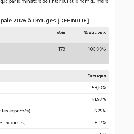
iqué par le ministère de l'Intérieur et le nom du maire
cipale 2026 à Drouges [DEFINITIF]
Voix
% des voix
178
100,00%
Drouges
58,10%
41,90%
otes exprimés)
6,25%
es exprimés)
8,17%