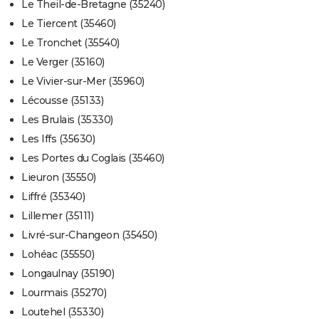
Le Theil-de-Bretagne (35240)
Le Tiercent (35460)
Le Tronchet (35540)
Le Verger (35160)
Le Vivier-sur-Mer (35960)
Lécousse (35133)
Les Brulais (35330)
Les Iffs (35630)
Les Portes du Coglais (35460)
Lieuron (35550)
Liffré (35340)
Lillemer (35111)
Livré-sur-Changeon (35450)
Lohéac (35550)
Longaulnay (35190)
Lourmais (35270)
Loutehel (35330)