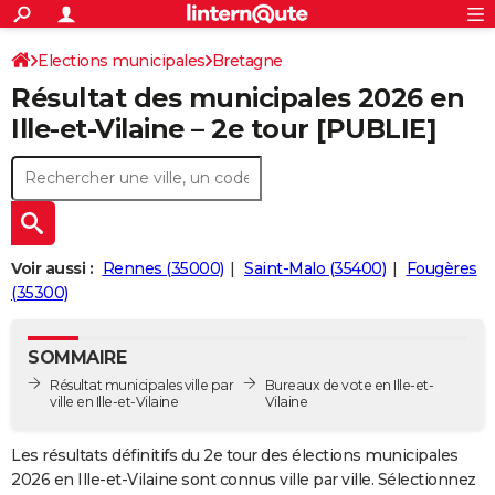
ACTUALITÉS
Connexion
S'inscrire
Elections municipales
Bretagne
Rechercher
Société
Education
Villes
Politique
Faits Divers
Monde
+
SPORT
Résultat des municipales 2026 en
Football
Cyclisme
Forum
Coupe du monde 2026
Tennis
Rugby
CULTURE
Ille-et-Vilaine – 2e tour [PUBLIE]
TNT
Cinéma
Musique
Programme TV
Streaming
Sorties cinéma
+
FINANCE
Impôts
Immobilier
Banque
Crédit
Retraite
Epargne
Risques naturels par ville
Assurance
AUTO
Réserver un essai
Berlines
Forum auto
Essais
Citadines
SUV
+
HIGH-TECH
Voir aussi :
Rennes (35000)
Saint-Malo (35400)
Fougères
Meilleur smartphone
Ordinateurs
Guide high-tech
Mobiles
Internet
Jeux vidéo
+
(35300)
BRICOLAGE
Aménagement intérieur
Cuisine
Jardinage
+
Forum
Extérieur
Salle de bains
Rangement
WEEK-END
SOMMAIRE
Escapades
Expositions
Week-end nature
Guides de France
Patrimoine
Musées
+
Résultat municipales ville par
Bureaux de vote en Ille-et-
LIFESTYLE
ville en Ille-et-Vilaine
Vilaine
Bien-être
Mode
+
Art de vivre
Loisirs
Modes de vie
SANTE
Les résultats définitifs du 2e tour des élections municipales
Guide de la santé
Médicaments
+
Alimentation
Maladies
Sommeil
VOYAGE
2026 en Ille-et-Vilaine sont connus ville par ville. Sélectionnez