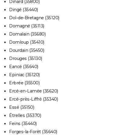
Dinard (35800)
Dingé (35440)
Dol-de-Bretagne (35120)
Domagné (35113)
Domalain (35680)
Domloup (35410)
Dourdain (35450)
Drouges (35130)
Eancé (35640)
Epiniac (35120)
Erbrée (35500)
Ercé-en-Lamée (35620)
Ercé-près-Liffré (35340)
Essé (35150)
Étrelles (35370)
Feins (35440)
Forges-la-Forêt (35640)