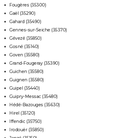
Fougères (35300)
Gaël (35290)
Gahard (35490)
Gennes-sur-Seiche (35370)
Gévezé (35850)
Gosné (35140)
Goven (35580)
Grand-Fougeray (35390)
Guichen (35580)
Guignen (35580)
Guipel (35440)
Guipry-Messac (35480)
Hédé-Bazouges (35630)
Hirel (35120)
Iffendic (35750)
Irodouër (35850)
Janzé (35150)