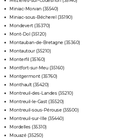
Mézières-sur-Couesnon (35140)
Miniac-Morvan (35540)
Miniac-sous-Bécherel (35190)
Mondevert (35370)
Mont-Dol (35120)
Montauban-de-Bretagne (35360)
Montautour (35210)
Monterfil (35160)
Montfort-sur-Meu (35160)
Montgermont (35760)
Monthault (35420)
Montreuil-des-Landes (35210)
Montreuil-le-Gast (35520)
Montreuil-sous-Pérouse (35500)
Montreuil-sur-Ille (35440)
Mordelles (35310)
Mouazé (35250)