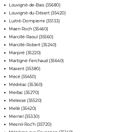
Louvigné-de-Bais (35680)
Louvigné-du-Désert (35420)
Luitré-Dompierre (35133)
Maen Roch (35460)
Marcillé-Raoul (35560)
Marcillé-Robert (35240)
Marpiré (35220)
Martigné-Ferchaud (35640)
Maxent (35380)
Mecé (35450)
Médréac (35360)
Meillac (35270)
Melesse (35520)
Mellé (35420)
Mernel (35330)
Mesnil-Roc'h (35720)