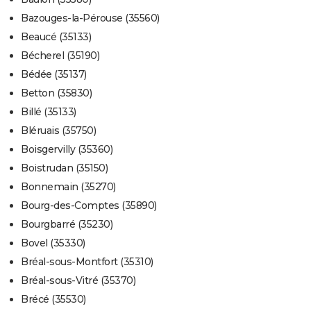
Bazouges-la-Pérouse (35560)
Beaucé (35133)
Bécherel (35190)
Bédée (35137)
Betton (35830)
Billé (35133)
Bléruais (35750)
Boisgervilly (35360)
Boistrudan (35150)
Bonnemain (35270)
Bourg-des-Comptes (35890)
Bourgbarré (35230)
Bovel (35330)
Bréal-sous-Montfort (35310)
Bréal-sous-Vitré (35370)
Brécé (35530)