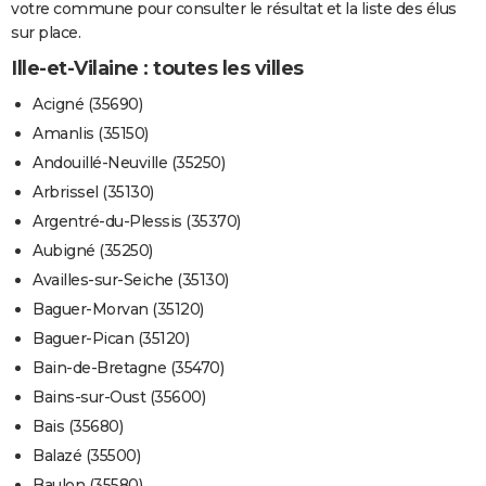
votre commune pour consulter le résultat et la liste des élus
City break
Voyage de noces
Climat
Destinations
Voyage nature
Forum
+
PHOTO
sur place.
Ille-et-Vilaine : toutes les villes
GUIDES D'ACHAT
Acigné (35690)
BONS PLANS
Amanlis (35150)
CARTE DE VOEUX
Andouillé-Neuville (35250)
Arbrissel (35130)
Carte Bonne année
Carte Pâques
Carte de Noël
Carte Saint-Valentin
Carte d'anniversaire
DICTIONNAIRE
Argentré-du-Plessis (35370)
Biographies
Expressions
Dictionnaire
Citations
Proverbes
PROGRAMME TV
Aubigné (35250)
Availles-sur-Seiche (35130)
COPAINS D'AVANT
Baguer-Morvan (35120)
Se connecter
Collèges
Universités
Service militaire
S'inscrire
Lycées
Primaires
Entreprises
Avis de recherche
AVIS DE DÉCÈS
Baguer-Pican (35120)
Bain-de-Bretagne (35470)
FORUM
Bains-sur-Oust (35600)
Lifestyle
Sport
Television
Cinema
Bricolage
Culture
Auto
Voyage
Bais (35680)
Balazé (35500)
Baulon (35580)