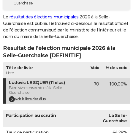
Guerchaise
City break
Voyage de noces
Climat
Destinations
Voyage nature
Forum
+
PHOTO
Le
résultat des élections municipales
2026 à la Selle-
GUIDES D'ACHAT
Guerchaise est publié. Retrouvez ci-dessous le résultat officiel
de l'élection communiqué par le ministère de l'Intérieur et le
BONS PLANS
nom du maire de la Selle-Guerchaise.
CARTE DE VOEUX
Résultat de l'élection municipale 2026 à la
Carte Bonne année
Carte Pâques
Carte de Noël
Carte Saint-Valentin
Carte d'anniversaire
Selle-Guerchaise [DEFINITIF]
DICTIONNAIRE
Biographies
Expressions
Dictionnaire
Citations
Proverbes
Tête de liste
Voix
% des voix
PROGRAMME TV
Liste
COPAINS D'AVANT
Ludovic LE SQUER (11 élus)
70
100,00%
Bien vivre ensemble à la Selle-
Se connecter
Collèges
Universités
Service militaire
S'inscrire
Lycées
Primaires
Entreprises
Avis de recherche
AVIS DE DÉCÈS
Guerchaise
Voir la liste des élus
FORUM
Lifestyle
Sport
Television
Cinema
Bricolage
Culture
Auto
Voyage
Participation au scrutin
La Selle-
Guerchaise
Taux de participation
64,29%