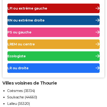
LFI ou extrême gauche
RN ou extrême droite
PS ou gauche
LREM ou centre
Ecologiste
LR ou droite
Villes voisines de Thourie
Coësmes (35134)
Soulvache (44660)
Lalleu (35320)