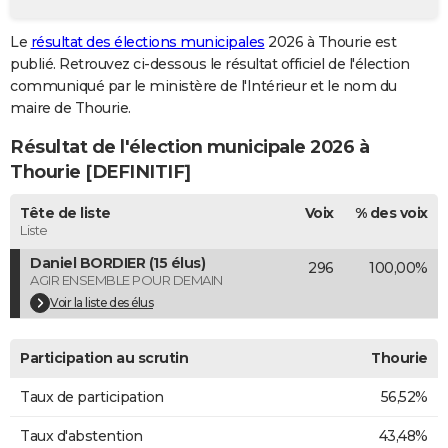
City break
Voyage de noces
Climat
Destinations
Voyage nature
Forum
+
PHOTO
Le
résultat des élections municipales
2026 à Thourie est
publié. Retrouvez ci-dessous le résultat officiel de l'élection
GUIDES D'ACHAT
communiqué par le ministère de l'Intérieur et le nom du
BONS PLANS
maire de Thourie.
Résultat de l'élection municipale 2026 à
CARTE DE VOEUX
Thourie [DEFINITIF]
Carte Bonne année
Carte Pâques
Carte de Noël
Carte Saint-Valentin
Carte d'anniversaire
DICTIONNAIRE
Tête de liste
Voix
% des voix
Biographies
Expressions
Dictionnaire
Citations
Proverbes
PROGRAMME TV
Liste
Daniel BORDIER (15 élus)
296
100,00%
COPAINS D'AVANT
AGIR ENSEMBLE POUR DEMAIN
Se connecter
Collèges
Universités
Service militaire
S'inscrire
Lycées
Primaires
Entreprises
Avis de recherche
Voir la liste des élus
AVIS DE DÉCÈS
FORUM
Participation au scrutin
Thourie
Lifestyle
Sport
Television
Cinema
Bricolage
Culture
Auto
Voyage
Taux de participation
56,52%
Taux d'abstention
43,48%