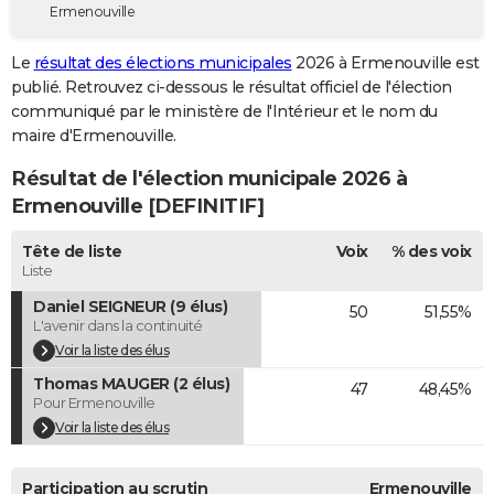
Ermenouville
City break
Voyage de noces
Climat
Destinations
Voyage nature
Forum
+
PHOTO
Le
résultat des élections municipales
2026 à Ermenouville est
GUIDES D'ACHAT
publié. Retrouvez ci-dessous le résultat officiel de l'élection
communiqué par le ministère de l'Intérieur et le nom du
BONS PLANS
maire d'Ermenouville.
CARTE DE VOEUX
Résultat de l'élection municipale 2026 à
Carte Bonne année
Carte Pâques
Carte de Noël
Carte Saint-Valentin
Carte d'anniversaire
Ermenouville [DEFINITIF]
DICTIONNAIRE
Biographies
Expressions
Dictionnaire
Citations
Proverbes
Tête de liste
Voix
% des voix
PROGRAMME TV
Liste
COPAINS D'AVANT
Daniel SEIGNEUR (9 élus)
50
51,55%
L'avenir dans la continuité
Se connecter
Collèges
Universités
Service militaire
S'inscrire
Lycées
Primaires
Entreprises
Avis de recherche
AVIS DE DÉCÈS
Voir la liste des élus
Thomas MAUGER (2 élus)
FORUM
47
48,45%
Pour Ermenouville
Lifestyle
Sport
Television
Cinema
Bricolage
Culture
Auto
Voyage
Voir la liste des élus
Participation au scrutin
Ermenouville