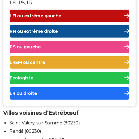
LFI, PS, LR...
LFI ou extrême gauche
RN ou extrême droite
PS ou gauche
LREM ou centre
Ecologiste
LR ou droite
Villes voisines d'Estrébœuf
Saint-Valery-sur-Somme (80230)
Pendé (80230)