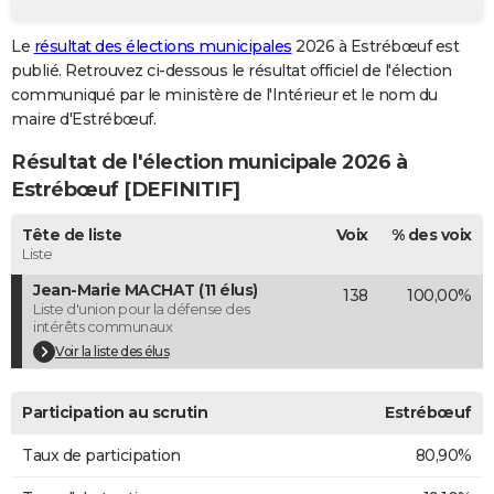
City break
Voyage de noces
Climat
Destinations
Voyage nature
Forum
+
PHOTO
Le
résultat des élections municipales
2026 à Estrébœuf est
publié. Retrouvez ci-dessous le résultat officiel de l'élection
GUIDES D'ACHAT
communiqué par le ministère de l'Intérieur et le nom du
BONS PLANS
maire d'Estrébœuf.
Résultat de l'élection municipale 2026 à
CARTE DE VOEUX
Estrébœuf [DEFINITIF]
Carte Bonne année
Carte Pâques
Carte de Noël
Carte Saint-Valentin
Carte d'anniversaire
DICTIONNAIRE
Tête de liste
Voix
% des voix
Biographies
Expressions
Dictionnaire
Citations
Proverbes
PROGRAMME TV
Liste
Jean-Marie MACHAT (11 élus)
138
100,00%
COPAINS D'AVANT
Liste d'union pour la défense des
intérêts communaux
Se connecter
Collèges
Universités
Service militaire
S'inscrire
Lycées
Primaires
Entreprises
Avis de recherche
AVIS DE DÉCÈS
Voir la liste des élus
FORUM
Participation au scrutin
Estrébœuf
Lifestyle
Sport
Television
Cinema
Bricolage
Culture
Auto
Voyage
Taux de participation
80,90%