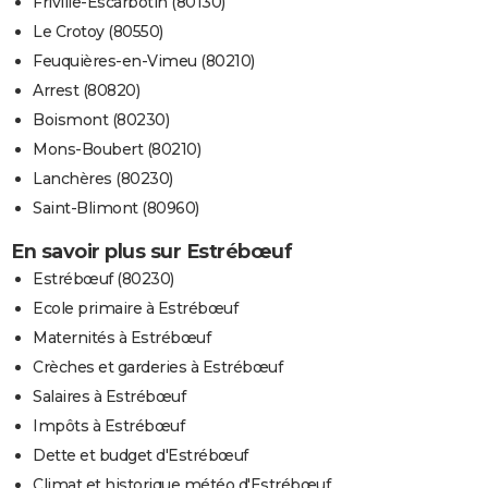
Friville-Escarbotin (80130)
Le Crotoy (80550)
Feuquières-en-Vimeu (80210)
Arrest (80820)
Boismont (80230)
Mons-Boubert (80210)
Lanchères (80230)
Saint-Blimont (80960)
En savoir plus sur Estrébœuf
Estrébœuf (80230)
Ecole primaire à Estrébœuf
Maternités à Estrébœuf
Crèches et garderies à Estrébœuf
Salaires à Estrébœuf
Impôts à Estrébœuf
Dette et budget d'Estrébœuf
Climat et historique météo d'Estrébœuf