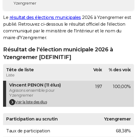
Yzengremer
City break
Voyage de noces
Climat
Destinations
Voyage nature
Forum
+
PHOTO
Le
résultat des élections municipales
2026 à Yzengremer est
GUIDES D'ACHAT
publié. Retrouvez ci-dessous le résultat officiel de l'élection
communiqué par le ministère de l'Intérieur et le nom du
BONS PLANS
maire d'Yzengremer.
CARTE DE VOEUX
Résultat de l'élection municipale 2026 à
Carte Bonne année
Carte Pâques
Carte de Noël
Carte Saint-Valentin
Carte d'anniversaire
Yzengremer [DEFINITIF]
DICTIONNAIRE
Biographies
Expressions
Dictionnaire
Citations
Proverbes
Tête de liste
Voix
% des voix
PROGRAMME TV
Liste
COPAINS D'AVANT
Vincent PENON (11 élus)
197
100,00%
Agissons ensemble pour
Se connecter
Collèges
Universités
Service militaire
S'inscrire
Lycées
Primaires
Entreprises
Avis de recherche
AVIS DE DÉCÈS
Yzengremer
Voir la liste des élus
FORUM
Lifestyle
Sport
Television
Cinema
Bricolage
Culture
Auto
Voyage
Participation au scrutin
Yzengremer
Taux de participation
68,38%