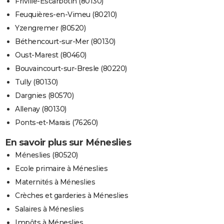
Friville-Escarbotin (80130)
Feuquières-en-Vimeu (80210)
Yzengremer (80520)
Béthencourt-sur-Mer (80130)
Oust-Marest (80460)
Bouvaincourt-sur-Bresle (80220)
Tully (80130)
Dargnies (80570)
Allenay (80130)
Ponts-et-Marais (76260)
En savoir plus sur Méneslies
Méneslies (80520)
Ecole primaire à Méneslies
Maternités à Méneslies
Crèches et garderies à Méneslies
Salaires à Méneslies
Impôts à Méneslies