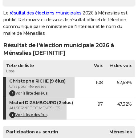
City break
Voyage de noces
Climat
Destinations
Voyage nature
Forum
+
PHOTO
Le
résultat des élections municipales
2026 à Méneslies est
publié. Retrouvez ci-dessous le résultat officiel de l'élection
GUIDES D'ACHAT
communiqué par le ministère de l'Intérieur et le nom du
BONS PLANS
maire de Méneslies.
Résultat de l'élection municipale 2026 à
CARTE DE VOEUX
Méneslies [DEFINITIF]
Carte Bonne année
Carte Pâques
Carte de Noël
Carte Saint-Valentin
Carte d'anniversaire
DICTIONNAIRE
Tête de liste
Voix
% des voix
Biographies
Expressions
Dictionnaire
Citations
Proverbes
PROGRAMME TV
Liste
Christophe RICHE (9 élus)
108
52,68%
COPAINS D'AVANT
Unis pour Méneslies
Se connecter
Collèges
Universités
Service militaire
S'inscrire
Lycées
Primaires
Entreprises
Avis de recherche
Voir la liste des élus
AVIS DE DÉCÈS
Michel DIZAMBOURG (2 élus)
97
47,32%
FORUM
AU SERVICE DE MENESLIES
Voir la liste des élus
Lifestyle
Sport
Television
Cinema
Bricolage
Culture
Auto
Voyage
Participation au scrutin
Méneslies