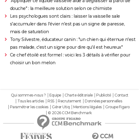
"Appliquer ce liquide vaisselle aide à dégraisser la paroi de
douche" : la meilleure solution selon ce chimiste
Les psychologues sont clairs : laisser la vaisselle sale
s'accumuler dans l'évier n'est pas un signe de paresse,
mais de saturation
Tony Silvestre, éducateur canin : "un chien qui éternue n'est
pas malade, c'est un signe pour dire qu'il est heureux"
Ce chef étoilé est formel : voici les 3 détails à vérifier pour
choisir un bon melon
Qui sommes-nous ?
Equipe
Charte éditoriale
Publicité
Contact
Tous les articles
RSS
Recrutement
Données personnelles
Paramétrer les cookies
Gérer Utiq
Mentions légales
Groupe Figaro
© 2026 CCM Benchmark