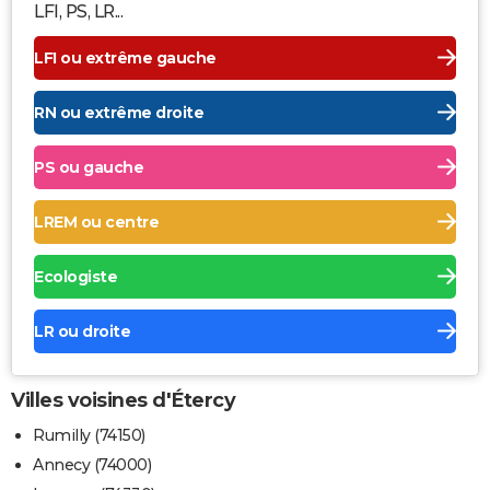
LFI, PS, LR...
LFI ou extrême gauche
RN ou extrême droite
PS ou gauche
LREM ou centre
Ecologiste
LR ou droite
Villes voisines d'Étercy
Rumilly (74150)
Annecy (74000)