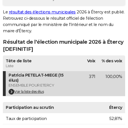
City break
Voyage de noces
Climat
Destinations
Voyage nature
Forum
+
PHOTO
Le
résultat des élections municipales
2026 à Étercy est publié.
Retrouvez ci-dessous le résultat officiel de l'élection
GUIDES D'ACHAT
communiqué par le ministère de l'Intérieur et le nom du
BONS PLANS
maire d'Étercy.
Résultat de l'élection municipale 2026 à Étercy
CARTE DE VOEUX
[DEFINITIF]
Carte Bonne année
Carte Pâques
Carte de Noël
Carte Saint-Valentin
Carte d'anniversaire
DICTIONNAIRE
Tête de liste
Voix
% des voix
Biographies
Expressions
Dictionnaire
Citations
Proverbes
PROGRAMME TV
Liste
Patricia PETELAT-MIEGE (15
371
100,00%
COPAINS D'AVANT
élus)
ENSEMBLE POUR ETERCY
Se connecter
Collèges
Universités
Service militaire
S'inscrire
Lycées
Primaires
Entreprises
Avis de recherche
AVIS DE DÉCÈS
Voir la liste des élus
FORUM
Participation au scrutin
Étercy
Lifestyle
Sport
Television
Cinema
Bricolage
Culture
Auto
Voyage
Taux de participation
52,81%