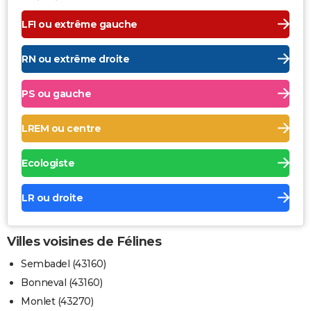
LFI ou extrême gauche
RN ou extrême droite
PS ou gauche
LREM ou centre
Ecologiste
LR ou droite
Villes voisines de Félines
Sembadel (43160)
Bonneval (43160)
Monlet (43270)