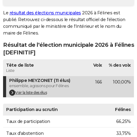
City break
Voyage de noces
Climat
Destinations
Voyage nature
Forum
+
PHOTO
Le
résultat des élections municipales
2026 à Félines est
publié. Retrouvez ci-dessous le résultat officiel de l'élection
GUIDES D'ACHAT
communiqué par le ministère de l'Intérieur et le nom du
BONS PLANS
maire de Félines.
Résultat de l'élection municipale 2026 à Félines
CARTE DE VOEUX
[DEFINITIF]
Carte Bonne année
Carte Pâques
Carte de Noël
Carte Saint-Valentin
Carte d'anniversaire
DICTIONNAIRE
Tête de liste
Voix
% des voix
Biographies
Expressions
Dictionnaire
Citations
Proverbes
PROGRAMME TV
Liste
Philippe MEYZONET (11 élus)
166
100,00%
COPAINS D'AVANT
ensemble, agissons pour Félines
Se connecter
Collèges
Universités
Service militaire
S'inscrire
Lycées
Primaires
Entreprises
Avis de recherche
Voir la liste des élus
AVIS DE DÉCÈS
FORUM
Participation au scrutin
Félines
Lifestyle
Sport
Television
Cinema
Bricolage
Culture
Auto
Voyage
Taux de participation
66,25%
Taux d'abstention
33,75%