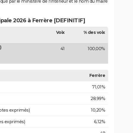
iqué par le ministère de l'Intérieur et le nom du maire
ipale 2026 à Ferrère [DEFINITIF]
Voix
% des voix
)
41
100,00%
Ferrère
71,01%
28,99%
otes exprimés)
10,20%
es exprimés)
6,12%