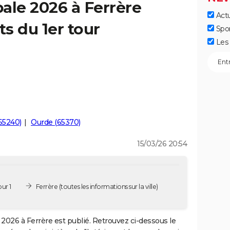
ale 2026 à Ferrère
Actu
ts du 1er tour
Spo
Les 
(65240)
Ourde (65370)
15/03/26 20:54
ur 1
Ferrère
(toutes les informations sur la ville)
2026 à Ferrère est publié. Retrouvez ci-dessous le