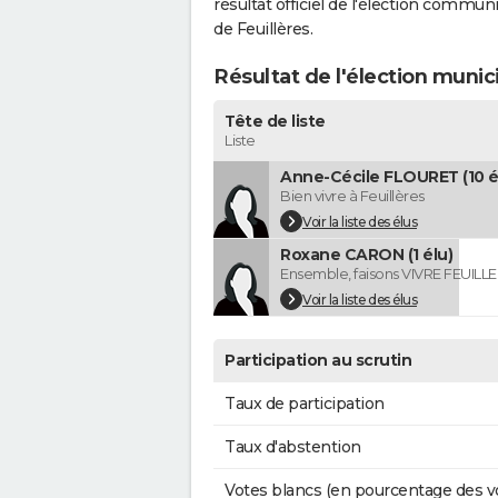
résultat officiel de l'élection commun
de Feuillères.
Résultat de l'élection munic
Tête de liste
Liste
Anne-Cécile FLOURET (10 é
Bien vivre à Feuillères
Voir la liste des élus
Roxane CARON (1 élu)
Ensemble, faisons VIVRE FEUILL
Voir la liste des élus
Participation au scrutin
Taux de participation
Taux d'abstention
Votes blancs (en pourcentage des v