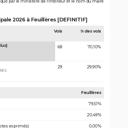
iqué par le ministère de l'Intérieur et le nom du maire
ipale 2026 à Feuillères [DEFINITIF]
Voix
% des voix
lus)
68
70,10%
29
29,90%
ERES
Feuillères
79,51%
20,49%
otes exprimés)
0,00%