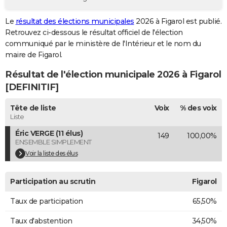
City break
Voyage de noces
Climat
Destinations
Voyage nature
Forum
+
PHOTO
Le
résultat des élections municipales
2026 à Figarol est publié.
Retrouvez ci-dessous le résultat officiel de l'élection
GUIDES D'ACHAT
communiqué par le ministère de l'Intérieur et le nom du
BONS PLANS
maire de Figarol.
Résultat de l'élection municipale 2026 à Figarol
CARTE DE VOEUX
[DEFINITIF]
Carte Bonne année
Carte Pâques
Carte de Noël
Carte Saint-Valentin
Carte d'anniversaire
DICTIONNAIRE
Tête de liste
Voix
% des voix
Biographies
Expressions
Dictionnaire
Citations
Proverbes
PROGRAMME TV
Liste
Éric VERGE (11 élus)
149
100,00%
COPAINS D'AVANT
ENSEMBLE SIMPLEMENT
Se connecter
Collèges
Universités
Service militaire
S'inscrire
Lycées
Primaires
Entreprises
Avis de recherche
Voir la liste des élus
AVIS DE DÉCÈS
FORUM
Participation au scrutin
Figarol
Lifestyle
Sport
Television
Cinema
Bricolage
Culture
Auto
Voyage
Taux de participation
65,50%
Taux d'abstention
34,50%