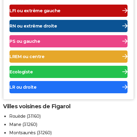
LFI ou extrême gauche
RN ou extrême droite
PS ou gauche
LREM ou centre
Ecologiste
LR ou droite
Villes voisines de Figarol
Rouède (31160)
Mane (31260)
Montsaunès (31260)