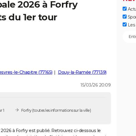
ale 2026 à Forfry
Actu
ts du 1er tour
Spo
Les 
svres-le-Chapitre (77165)
Douy-la-Ramée (77139)
15/03/26 20:09
r 1
Forfry
(toutes les informations sur la ville)
2026 à Forfry est publié. Retrouvez ci-dessous le