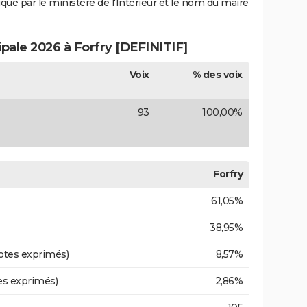
iqué par le ministère de l'Intérieur et le nom du maire
ipale 2026 à Forfry [DEFINITIF]
Voix
% des voix
93
100,00%
Forfry
61,05%
38,95%
otes exprimés)
8,57%
es exprimés)
2,86%