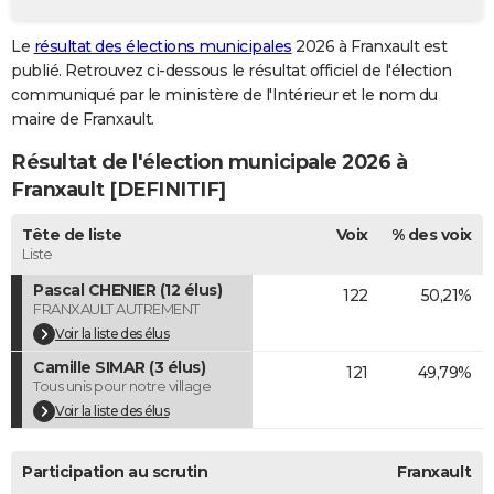
City break
Voyage de noces
Climat
Destinations
Voyage nature
Forum
+
PHOTO
Le
résultat des élections municipales
2026 à Franxault est
publié. Retrouvez ci-dessous le résultat officiel de l'élection
GUIDES D'ACHAT
communiqué par le ministère de l'Intérieur et le nom du
BONS PLANS
maire de Franxault.
Résultat de l'élection municipale 2026 à
CARTE DE VOEUX
Franxault [DEFINITIF]
Carte Bonne année
Carte Pâques
Carte de Noël
Carte Saint-Valentin
Carte d'anniversaire
DICTIONNAIRE
Tête de liste
Voix
% des voix
Biographies
Expressions
Dictionnaire
Citations
Proverbes
PROGRAMME TV
Liste
Pascal CHENIER (12 élus)
122
50,21%
COPAINS D'AVANT
FRANXAULT AUTREMENT
Se connecter
Collèges
Universités
Service militaire
S'inscrire
Lycées
Primaires
Entreprises
Avis de recherche
Voir la liste des élus
AVIS DE DÉCÈS
Camille SIMAR (3 élus)
121
49,79%
FORUM
Tous unis pour notre village
Voir la liste des élus
Lifestyle
Sport
Television
Cinema
Bricolage
Culture
Auto
Voyage
Participation au scrutin
Franxault