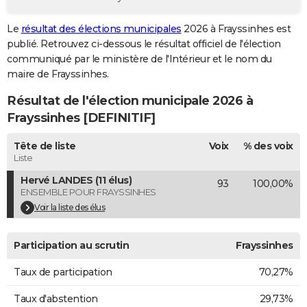
City break
Voyage de noces
Climat
Destinations
Voyage nature
Forum
+
PHOTO
Le
résultat des élections municipales
2026 à Frayssinhes est
publié. Retrouvez ci-dessous le résultat officiel de l'élection
GUIDES D'ACHAT
communiqué par le ministère de l'Intérieur et le nom du
BONS PLANS
maire de Frayssinhes.
Résultat de l'élection municipale 2026 à
CARTE DE VOEUX
Frayssinhes [DEFINITIF]
Carte Bonne année
Carte Pâques
Carte de Noël
Carte Saint-Valentin
Carte d'anniversaire
DICTIONNAIRE
Tête de liste
Voix
% des voix
Biographies
Expressions
Dictionnaire
Citations
Proverbes
PROGRAMME TV
Liste
Hervé LANDES (11 élus)
93
100,00%
COPAINS D'AVANT
ENSEMBLE POUR FRAYSSINHES
Se connecter
Collèges
Universités
Service militaire
S'inscrire
Lycées
Primaires
Entreprises
Avis de recherche
Voir la liste des élus
AVIS DE DÉCÈS
FORUM
Participation au scrutin
Frayssinhes
Lifestyle
Sport
Television
Cinema
Bricolage
Culture
Auto
Voyage
Taux de participation
70,27%
Taux d'abstention
29,73%