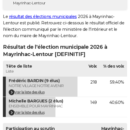
Mayrinhac-Lentour
City break
Voyage de noces
Climat
Destinations
Voyage nature
Forum
+
PHOTO
Le
résultat des élections municipales
2026 à Mayrinhac-
GUIDES D'ACHAT
Lentour est publié. Retrouvez ci-dessous le résultat officiel de
l'élection communiqué par le ministère de l'Intérieur et le
BONS PLANS
nom du maire de Mayrinhac-Lentour.
CARTE DE VOEUX
Résultat de l'élection municipale 2026 à
Carte Bonne année
Carte Pâques
Carte de Noël
Carte Saint-Valentin
Carte d'anniversaire
Mayrinhac-Lentour [DEFINITIF]
DICTIONNAIRE
Biographies
Expressions
Dictionnaire
Citations
Proverbes
Tête de liste
Voix
% des voix
PROGRAMME TV
Liste
COPAINS D'AVANT
Frédéric BARDIN (9 élus)
218
59,40%
NOTRE VILLAGE NOTRE AVENIR
Se connecter
Collèges
Universités
Service militaire
S'inscrire
Lycées
Primaires
Entreprises
Avis de recherche
AVIS DE DÉCÈS
Voir la liste des élus
Michelle BARGUES (2 élus)
FORUM
149
40,60%
ENSEMBLE POUR MAYRINHAC
Lifestyle
Sport
Television
Cinema
Bricolage
Culture
Auto
Voyage
Voir la liste des élus
Participation au scrutin
Mayrinhac-