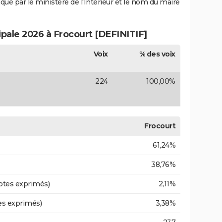
iqué par le ministère de l'Intérieur et le nom du maire
ipale 2026 à Frocourt [DEFINITIF]
Voix
% des voix
224
100,00%
Frocourt
61,24%
38,76%
otes exprimés)
2,11%
es exprimés)
3,38%