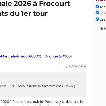
ale 2026 à Frocourt
Actu
ts du 1er tour
Spo
Les 
t-Martin-le-Nœud (60000)
Allonne (60000)
15/03/26 20:54
Tour 1
Frocourt
(toutes les informations sur la ville)
2026 à Frocourt est publié. Retrouvez ci-dessous le