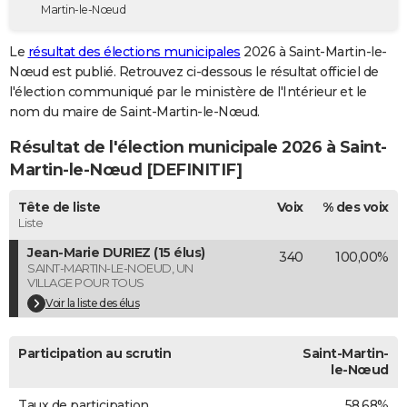
Martin-le-Nœud
City break
Voyage de noces
Climat
Destinations
Voyage nature
Forum
+
PHOTO
Le
résultat des élections municipales
2026 à Saint-Martin-le-
GUIDES D'ACHAT
Nœud est publié. Retrouvez ci-dessous le résultat officiel de
l'élection communiqué par le ministère de l'Intérieur et le
BONS PLANS
nom du maire de Saint-Martin-le-Nœud.
CARTE DE VOEUX
Résultat de l'élection municipale 2026 à Saint-
Carte Bonne année
Carte Pâques
Carte de Noël
Carte Saint-Valentin
Carte d'anniversaire
Martin-le-Nœud [DEFINITIF]
DICTIONNAIRE
Biographies
Expressions
Dictionnaire
Citations
Proverbes
Tête de liste
Voix
% des voix
PROGRAMME TV
Liste
COPAINS D'AVANT
Jean-Marie DURIEZ (15 élus)
340
100,00%
SAINT-MARTIN-LE-NOEUD, UN
Se connecter
Collèges
Universités
Service militaire
S'inscrire
Lycées
Primaires
Entreprises
Avis de recherche
AVIS DE DÉCÈS
VILLAGE POUR TOUS
Voir la liste des élus
FORUM
Lifestyle
Sport
Television
Cinema
Bricolage
Culture
Auto
Voyage
Participation au scrutin
Saint-Martin-
le-Nœud
Taux de participation
58,68%