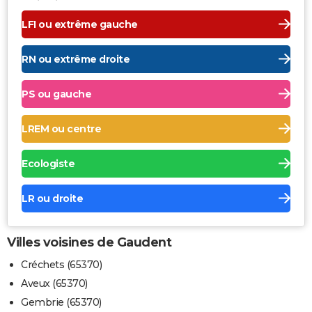
LFI ou extrême gauche
RN ou extrême droite
PS ou gauche
LREM ou centre
Ecologiste
LR ou droite
Villes voisines de Gaudent
Créchets (65370)
Aveux (65370)
Gembrie (65370)