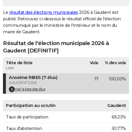
City break
Voyage de noces
Climat
Destinations
Voyage nature
Forum
+
PHOTO
Le
résultat des élections municipales
2026 à Gaudent est
publié. Retrouvez ci-dessous le résultat officiel de l'élection
GUIDES D'ACHAT
communiqué par le ministère de l'Intérieur et le nom du
BONS PLANS
maire de Gaudent.
Résultat de l'élection municipale 2026 à
CARTE DE VOEUX
Gaudent [DEFINITIF]
Carte Bonne année
Carte Pâques
Carte de Noël
Carte Saint-Valentin
Carte d'anniversaire
DICTIONNAIRE
Tête de liste
Voix
% des voix
Biographies
Expressions
Dictionnaire
Citations
Proverbes
PROGRAMME TV
Liste
Anselme RIBES (7 élus)
17
100,00%
COPAINS D'AVANT
GAUDENT 2026
Se connecter
Collèges
Universités
Service militaire
S'inscrire
Lycées
Primaires
Entreprises
Avis de recherche
Voir la liste des élus
AVIS DE DÉCÈS
FORUM
Participation au scrutin
Gaudent
Lifestyle
Sport
Television
Cinema
Bricolage
Culture
Auto
Voyage
Taux de participation
69,23%
Taux d'abstention
30,77%