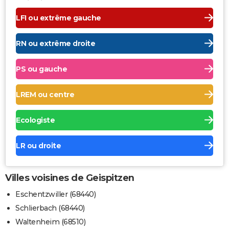
LFI ou extrême gauche
RN ou extrême droite
PS ou gauche
LREM ou centre
Ecologiste
LR ou droite
Villes voisines de Geispitzen
Eschentzwiller (68440)
Schlierbach (68440)
Waltenheim (68510)