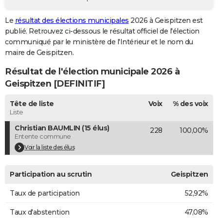
City break
Voyage de noces
Climat
Destinations
Voyage nature
Forum
+
PHOTO
Le
résultat des élections municipales
2026 à Geispitzen est
publié. Retrouvez ci-dessous le résultat officiel de l'élection
GUIDES D'ACHAT
communiqué par le ministère de l'Intérieur et le nom du
BONS PLANS
maire de Geispitzen.
Résultat de l'élection municipale 2026 à
CARTE DE VOEUX
Geispitzen [DEFINITIF]
Carte Bonne année
Carte Pâques
Carte de Noël
Carte Saint-Valentin
Carte d'anniversaire
DICTIONNAIRE
Tête de liste
Voix
% des voix
Biographies
Expressions
Dictionnaire
Citations
Proverbes
PROGRAMME TV
Liste
Christian BAUMLIN (15 élus)
228
100,00%
COPAINS D'AVANT
Entente commune
Se connecter
Collèges
Universités
Service militaire
S'inscrire
Lycées
Primaires
Entreprises
Avis de recherche
Voir la liste des élus
AVIS DE DÉCÈS
FORUM
Participation au scrutin
Geispitzen
Lifestyle
Sport
Television
Cinema
Bricolage
Culture
Auto
Voyage
Taux de participation
52,92%
Taux d'abstention
47,08%