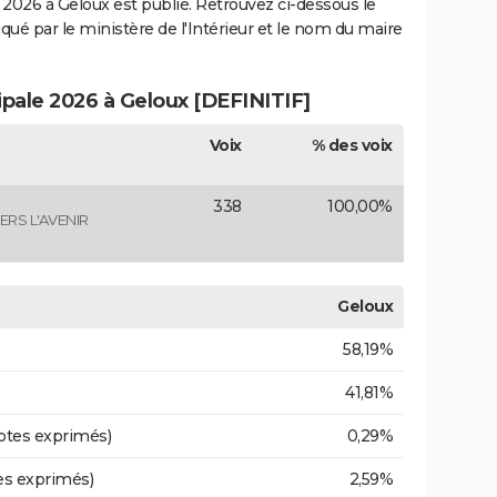
2026 à Geloux est publié. Retrouvez ci-dessous le
iqué par le ministère de l'Intérieur et le nom du maire
ipale 2026 à Geloux [DEFINITIF]
Voix
% des voix
338
100,00%
ERS L'AVENIR
Geloux
58,19%
41,81%
otes exprimés)
0,29%
es exprimés)
2,59%