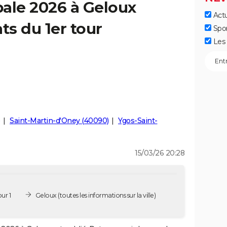
ale 2026 à Geloux
Actu
ts du 1er tour
Spo
Les 
)
Saint-Martin-d'Oney (40090)
Ygos-Saint-
15/03/26 20:28
ur 1
Geloux
(toutes les informations sur la ville)