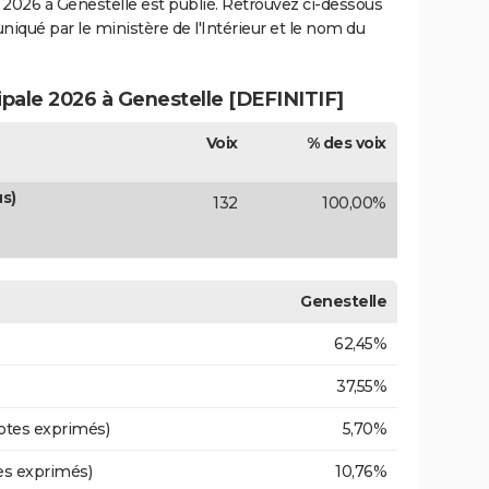
2026 à Genestelle est publié. Retrouvez ci-dessous
uniqué par le ministère de l'Intérieur et le nom du
ipale 2026 à Genestelle [DEFINITIF]
Voix
% des voix
s)
132
100,00%
Genestelle
62,45%
37,55%
otes exprimés)
5,70%
es exprimés)
10,76%