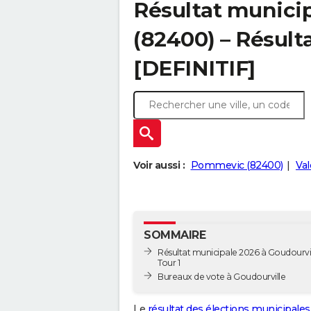
Résultat municip
(82400) – Résulta
[DEFINITIF]
Voir aussi :
Pommevic (82400)
Val
SOMMAIRE
Résultat municipale 2026 à Goudourvil
Tour 1
Bureaux de vote à Goudourville
Le
résultat des élections municipales