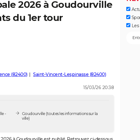
ale 2026 à Goudourville
Actu
ts du 1er tour
Spo
Les 
ence (82400)
Saint-Vincent-Lespinasse (82400)
15/03/26 20:38
le -
Goudourville
(toutes les informations sur la
ville)
2026 à Goudourville est publié. Retrouvez ci-dessous