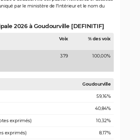
uniqué par le ministère de l'Intérieur et le nom du
ipale 2026 à Goudourville [DEFINITIF]
Voix
% des voix
379
100,00%
Goudourville
59,16%
40,84%
otes exprimés)
10,32%
es exprimés)
8,17%