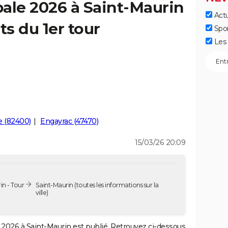
ale 2026 à Saint-Maurin
Actu
ts du 1er tour
Spo
Les 
le (82400)
Engayrac (47470)
15/03/26 20:09
in - Tour
Saint-Maurin
(toutes les informations sur la
ville)
2026 à Saint-Maurin est publié. Retrouvez ci-dessous