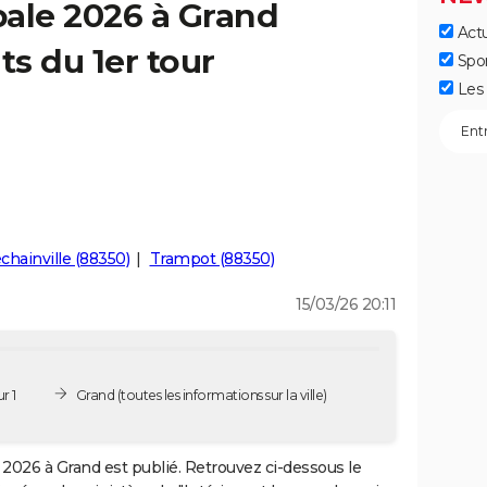
ale 2026 à Grand
Actu
ts du 1er tour
Spo
Les 
chainville (88350)
Trampot (88350)
15/03/26 20:11
r 1
Grand
(toutes les informations sur la ville)
2026 à Grand est publié. Retrouvez ci-dessous le