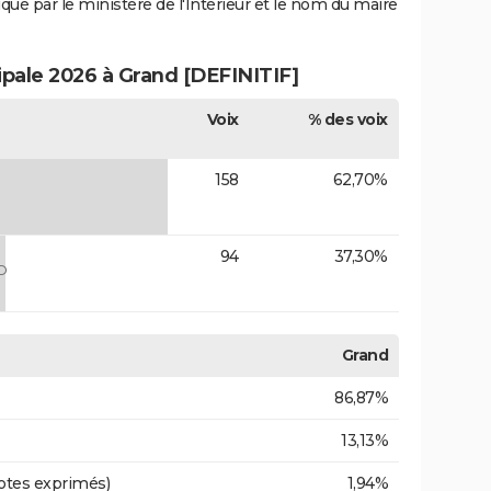
iqué par le ministère de l'Intérieur et le nom du maire
ipale 2026 à Grand [DEFINITIF]
Voix
% des voix
158
62,70%
94
37,30%
D
Grand
86,87%
13,13%
otes exprimés)
1,94%