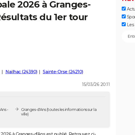
ale 2026 à Granges-
Actu
ésultats du 1er tour
Spo
Les 
Nailhac (24390)
Sainte-Orse (24210)
15/03/26 20:11
Ans -
Granges-d'Ans
(toutes les informations sur la
ville)
2026 à Granges-d'Ans est publié. Retrouvez ci-