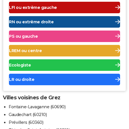
LFI ou extrême gauche
RN ou extrême droite
PS ou gauche
LREM ou centre
Ecologiste
LR ou droite
Villes voisines de Grez
Fontaine-Lavaganne (60690)
Gaudechart (60210)
Prévillers (60360)