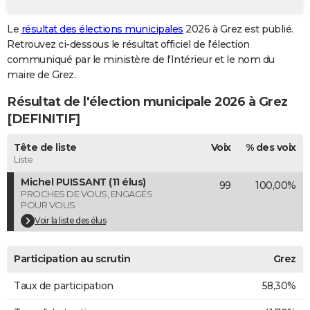
City break
Voyage de noces
Climat
Destinations
Voyage nature
Forum
+
PHOTO
Le
résultat des élections municipales
2026 à Grez est publié.
Retrouvez ci-dessous le résultat officiel de l'élection
GUIDES D'ACHAT
communiqué par le ministère de l'Intérieur et le nom du
BONS PLANS
maire de Grez.
Résultat de l'élection municipale 2026 à Grez
CARTE DE VOEUX
[DEFINITIF]
Carte Bonne année
Carte Pâques
Carte de Noël
Carte Saint-Valentin
Carte d'anniversaire
DICTIONNAIRE
Tête de liste
Voix
% des voix
Biographies
Expressions
Dictionnaire
Citations
Proverbes
PROGRAMME TV
Liste
Michel PUISSANT (11 élus)
99
100,00%
COPAINS D'AVANT
PROCHES DE VOUS, ENGAGÉS
POUR VOUS
Se connecter
Collèges
Universités
Service militaire
S'inscrire
Lycées
Primaires
Entreprises
Avis de recherche
AVIS DE DÉCÈS
Voir la liste des élus
FORUM
Participation au scrutin
Grez
Lifestyle
Sport
Television
Cinema
Bricolage
Culture
Auto
Voyage
Taux de participation
58,30%