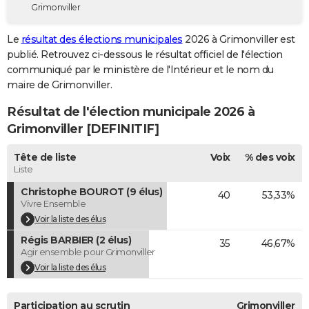
Grimonviller
City break
Voyage de noces
Climat
Destinations
Voyage nature
Forum
+
PHOTO
Le
résultat des élections municipales
2026 à Grimonviller est
GUIDES D'ACHAT
publié. Retrouvez ci-dessous le résultat officiel de l'élection
communiqué par le ministère de l'Intérieur et le nom du
BONS PLANS
maire de Grimonviller.
CARTE DE VOEUX
Résultat de l'élection municipale 2026 à
Carte Bonne année
Carte Pâques
Carte de Noël
Carte Saint-Valentin
Carte d'anniversaire
Grimonviller [DEFINITIF]
DICTIONNAIRE
Biographies
Expressions
Dictionnaire
Citations
Proverbes
Tête de liste
Voix
% des voix
PROGRAMME TV
Liste
COPAINS D'AVANT
Christophe BOUROT (9 élus)
40
53,33%
Vivre Ensemble
Se connecter
Collèges
Universités
Service militaire
S'inscrire
Lycées
Primaires
Entreprises
Avis de recherche
AVIS DE DÉCÈS
Voir la liste des élus
Régis BARBIER (2 élus)
FORUM
35
46,67%
Agir ensemble pour Grimonviller
Lifestyle
Sport
Television
Cinema
Bricolage
Culture
Auto
Voyage
Voir la liste des élus
Participation au scrutin
Grimonviller