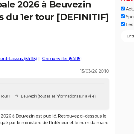
pale 2026 à Beuvezin
Actu
ts du 1er tour [DEFINITIF]
Spo
Les 
nt-Lassus (54115)
Grimonviller (54115)
15/03/26 20:10
Tour 1
Beuvezin
(toutes les informations sur la ville)
2026 à Beuvezin est publié. Retrouvez ci-dessous le
iqué par le ministère de l'Intérieur et le nom du maire