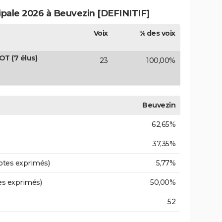
ipale 2026 à Beuvezin [DEFINITIF]
Voix
% des voix
T (7 élus)
23
100,00%
Beuvezin
62,65%
37,35%
otes exprimés)
5,77%
es exprimés)
50,00%
52